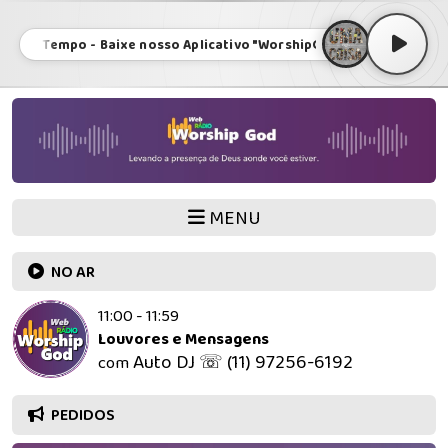
mpo - Baixe nosso Aplicativo "WorshipGodApp" no GOOGLE PLAY e 
MENU
NO AR
11:00 - 11:59
Louvores e Mensagens
Auto DJ ☏ (11) 97256-6192
com
PEDIDOS