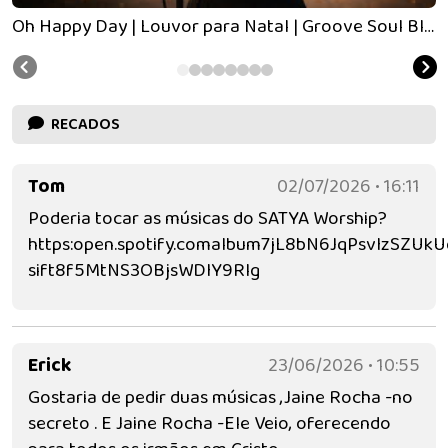
Oh Happy Day | Louvor para Natal | Groove Soul Black
RECADOS
Tom
02/07/2026 • 16:11
Poderia tocar as músicas do SATYA Worship?
https:open.spotify.comalbum7jL8bN6JqPsvIzSZUk
sift8f5MtNS3OBjsWDIY9Rlg
Erick
23/06/2026 • 10:55
Gostaria de pedir duas músicas ,Jaine Rocha -no
secreto . E Jaine Rocha -Ele Veio, oferecendo