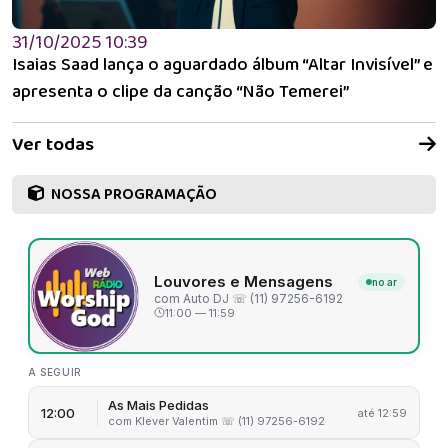
Devocional
31/10/2025 10:39
Amém — O
Isaias Saad lança o aguardado álbum “Altar Invisível” e
Canto das
apresenta o clipe da canção “Não Temerei”
Igrejas
Ver todas
NOSSA PROGRAMAÇÃO