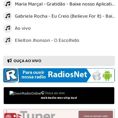
Maria Marçal - Gratidão - Baixe nosso Aplicativo "WorshipGodApp" no GOOGLE PLAY e na APPSTORE
Gabriela Rocha - Eu Creio (Believe For It) - Baixe nosso Aplicativo "WorshipGodApp" no GOOGLE PLAY e na APPSTORE
Ao vivo
Elielton Jhonson - O Escolhido
OUÇA AO VIVO
🎧 Ouça ao vivo
Web Radio Worship God