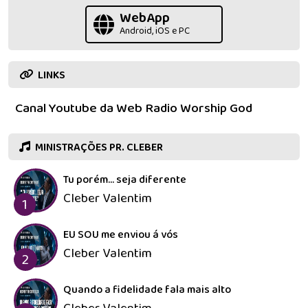
WebApp
Android, iOS e PC
LINKS
Devocional
Canal Youtube da Web Radio Worship God
Aviva-nos
/ A Terra
MINISTRAÇÕES PR. CLEBER
Clama —
Davi
Tu porém... seja diferente
Fernandes
Cleber Valentim
1
& Cultura
do Céu
EU SOU me enviou á vós
Cleber Valentim
2
Quando a fidelidade fala mais alto